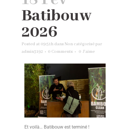
Batibouw
2026
Posted at 09:51h
dans
Non catégorisé
par
admin3192
0 Comments
0
J’aime
Et voilà… Batibouw est terminé !