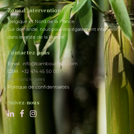
Zone d’intervention
Belgique et Nord de la France.
Sur demande, nous pouvons également intervenir
dans le reste de la France.
Contactez-nous
Email :
info@bambouclean.com
GSM :
+32 474 45 50 00
Mentions légales
Politique de confidentialités
Suivez-nous