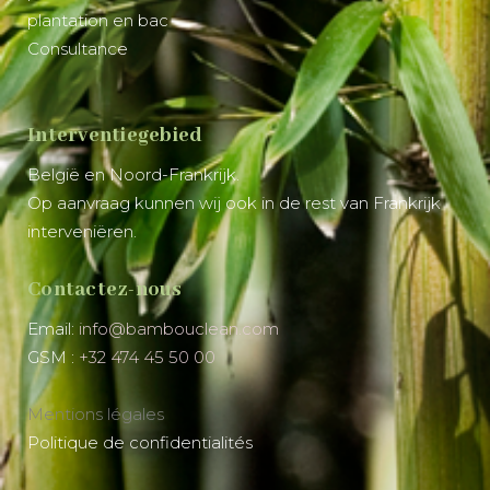
plantation en bac
Consultance
Interventiegebied
België en Noord-Frankrijk.
Op aanvraag kunnen wij ook in de rest van Frankrijk
interveniëren.
Contactez-nous
Email:
info@bambouclean.com
GSM :
+32 474 45 50 00
Mentions légales
Politique de confidentialités