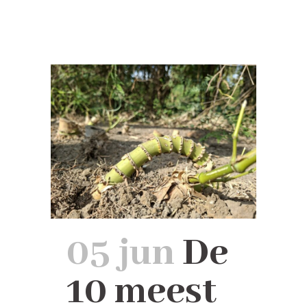
05 jun
De
10 meest