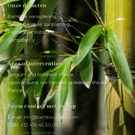
Onze diensten
Bamboe verwijdering
Veilige bamboe aanplanting
Plantenbak installatie
Consultancy
Area of intervention
Belgium and Northern France.
Upon request, we can also operate in the rest of
France.
Neem contact met ons op
E-mail:
info@bambouclean.com
GSM:
+32 474 45 50 00
Juridische vermeldingen