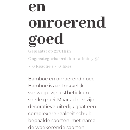
en
onroerend
goed
Geplaatst op 21:01h
in
Ongecategoriseerd
door
admin3192
0 Reactie's
0
likes
Bamboe en onroerend goed
Bamboe is aantrekkelijk
vanwege zijn esthetiek en
snelle groei. Maar achter zijn
decoratieve uiterlijk gaat een
complexere realiteit schuil:
bepaalde soorten, met name
de woekerende soorten,