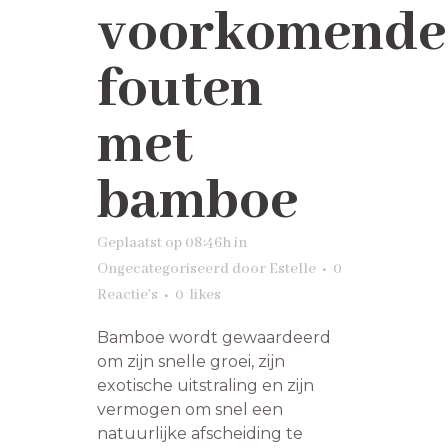
voorkomende
fouten
met
bamboe
Geplaatst op 08:46h
in
Ongecategoriseerd
door
Estelle
0
Reactie's
0
likes
Bamboe wordt gewaardeerd
om zijn snelle groei, zijn
exotische uitstraling en zijn
vermogen om snel een
natuurlijke afscheiding te