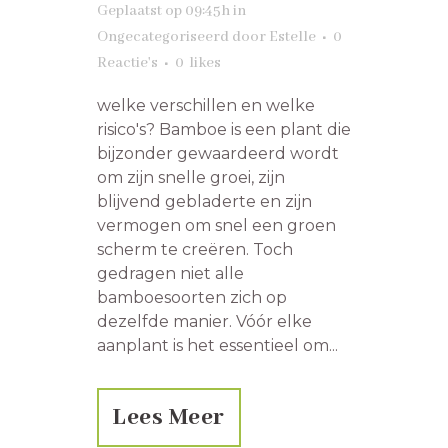
Geplaatst op 09:45h
in
Ongecategoriseerd
door
Estelle
0
Reactie's
0
likes
welke verschillen en welke
risico's? Bamboe is een plant die
bijzonder gewaardeerd wordt
om zijn snelle groei, zijn
blijvend gebladerte en zijn
vermogen om snel een groen
scherm te creëren. Toch
gedragen niet alle
bamboesoorten zich op
dezelfde manier. Vóór elke
aanplant is het essentieel om...
Lees Meer