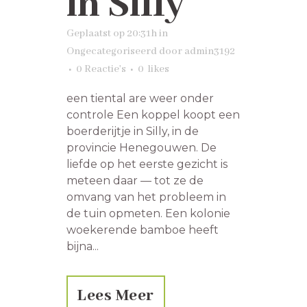
in Silly
Geplaatst op 20:31h
in
Ongecategoriseerd
door
admin3192
0 Reactie's
0
likes
een tiental are weer onder
controle Een koppel koopt een
boerderijtje in Silly, in de
provincie Henegouwen. De
liefde op het eerste gezicht is
meteen daar — tot ze de
omvang van het probleem in
de tuin opmeten. Een kolonie
woekerende bamboe heeft
bijna...
Lees Meer