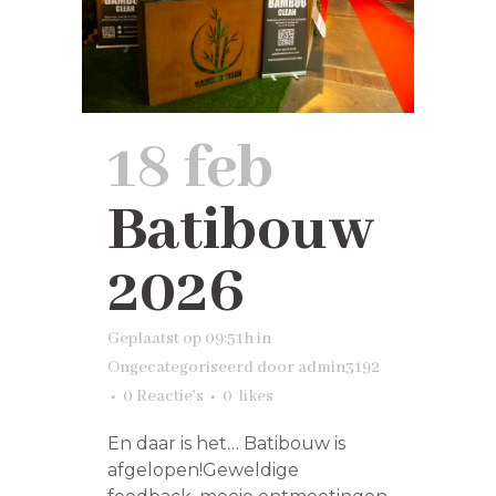
18 feb
Batibouw
2026
Geplaatst op 09:51h
in
Ongecategoriseerd
door
admin3192
0 Reactie's
0
likes
En daar is het… Batibouw is
afgelopen!Geweldige